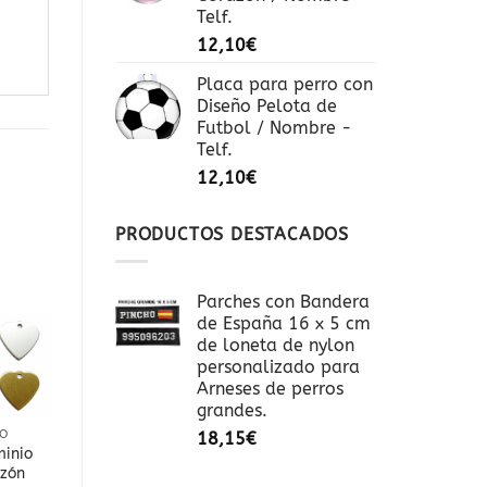
Telf.
12,10
€
Placa para perro con
Diseño Pelota de
Futbol / Nombre -
Telf.
12,10
€
PRODUCTOS DESTACADOS
ñadir
Añadir
a la
a la
lista
lista
Parches con Bandera
de
de
eseos
deseos
de España 16 x 5 cm
de loneta de nylon
personalizado para
Arneses de perros
grandes.
RO
PLACA PERRO
18,15
€
minio
Placa Código QR /
zón
Diseño Huella