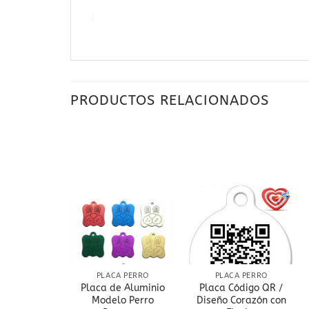
PRODUCTOS RELACIONADOS
Añadir
Añadir
Añadir
a la
a la
a la
lista
lista
lista
de
de
de
deseos
deseos
deseos
A PERRO
PLACA PERRO
PLACA PERRO
e Aluminio
Placa de Aluminio
Placa Código QR /
 Militar
Modelo Perro
Diseño Corazón con