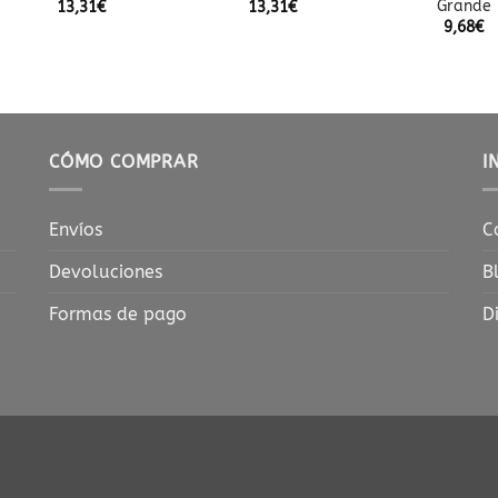
Grande
13,31
€
13,31
€
9,68
€
CÓMO COMPRAR
I
Envíos
C
Devoluciones
B
Formas de pago
D