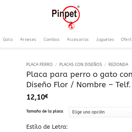
Gato
Arneses
Combos
Accesorios
Juguetes
Ofer
PLACA PERRO
/
PLACAS CON DISEÑOS
/
REDONDA
Placa para perro o gato co
Añadir
Diseño Flor / Nombre – Telf.
a la
lista
de
12,10
€
deseos
Tamaño de la placa
Estilo de Letra: