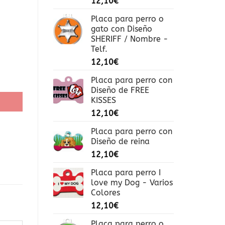
12,10
€
Placa para perro o
gato con Diseño
SHERIFF / Nombre -
Telf.
12,10
€
elf. cantidad
Placa para perro con
Diseño de FREE
KISSES
12,10
€
Placa para perro con
Diseño de reina
12,10
€
Placa para perro I
love my Dog - Varios
Colores
12,10
€
Placa para perro o