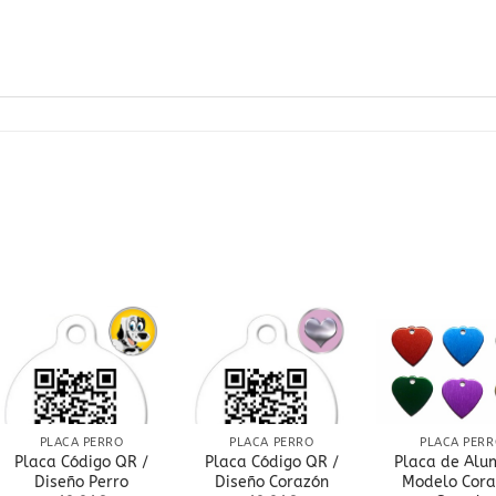
Añadir
Añadir
A
a la
a la
lista
lista
de
de
deseos
deseos
d
PLACA PERRO
PLACA PERRO
PLACA PER
Placa Código QR /
Placa Código QR /
Placa de Alu
Diseño Perro
Diseño Corazón
Modelo Cora