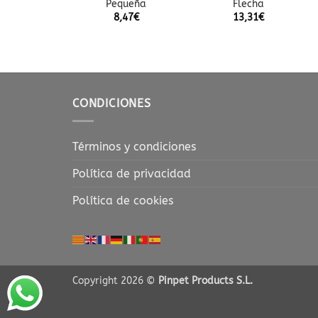
queña
Pequeña
Flecha
,47
€
8,47
€
13,31
€
CONDICIONES
Términos y condiciones
Política de privacidad
Política de cookies
Copyright 2026 ©
Pinpet Products S.L.