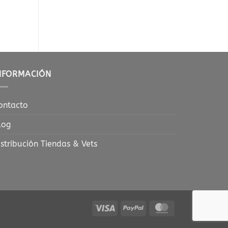
13,31
€
NFORMACIÓN
ontacto
log
istribución Tiendas & Vets
Visa
PayPal
MasterCard