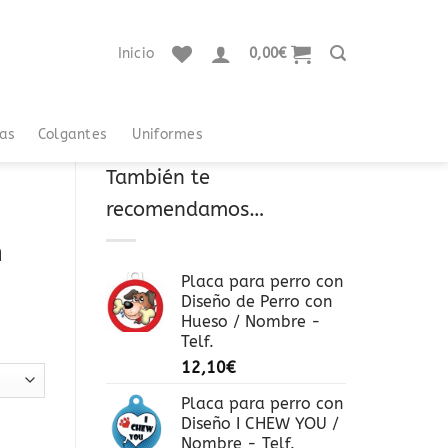
Inicio
0,00
€
tas
Colgantes
Uniformes
También te
recomendamos…
n
Placa para perro con
Diseño de Perro con
Hueso / Nombre -
Telf.
12,10
€
Placa para perro con
Diseño I CHEW YOU /
Nombre - Telf.