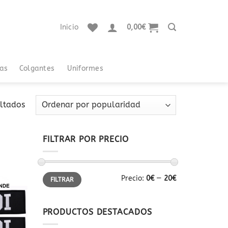
Inicio
0,00
€
tas
Colgantes
Uniformes
Ordenado
ultados
por
popularidad
FILTRAR POR PRECIO
Precio
Precio
Precio:
0€
—
20€
FILTRAR
mínimo
máximo
Añadir
a la
lista
de
PRODUCTOS DESTACADOS
deseos