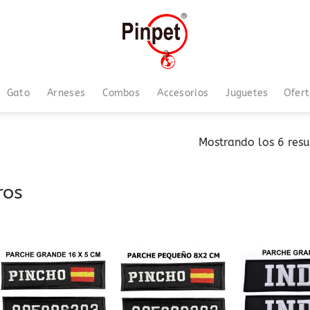
Gato
Arneses
Combos
Accesorios
Juguetes
Ofer
Mostrando los 6 res
ros
Añadir
Añadir
a la
a la
lista
lista
de
de
deseos
deseos