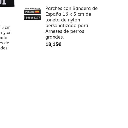
Parches con Bandera de
España 16 x 5 cm de
loneta de nylon
S
personalizado para
x 5 cm
Arneses de perros
 nylon
grandes.
zado
es de
18,15
€
ndes.