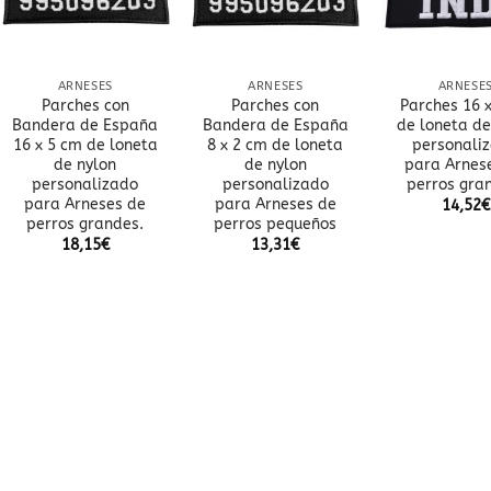
ARNESES
ARNESES
ARNESE
Parches con
Parches con
Parches 16 
Bandera de España
Bandera de España
de loneta de
16 x 5 cm de loneta
8 x 2 cm de loneta
personali
de nylon
de nylon
para Arnes
personalizado
personalizado
perros gra
para Arneses de
para Arneses de
14,52
€
perros grandes.
perros pequeños
18,15
€
13,31
€