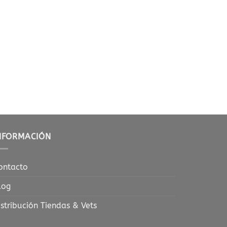
NFORMACIÓN
ontacto
log
istribución Tiendas & Vets