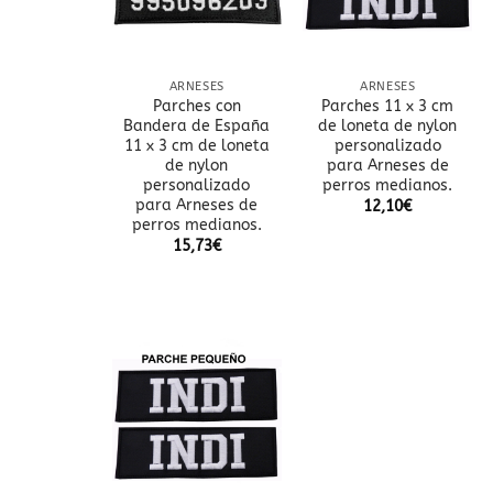
ARNESES
ARNESES
Parches con
Parches 11 x 3 cm
Bandera de España
de loneta de nylon
11 x 3 cm de loneta
personalizado
de nylon
para Arneses de
personalizado
perros medianos.
para Arneses de
12,10
€
perros medianos.
15,73
€
Añadir
a la
lista
de
deseos