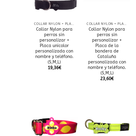
COLLAR NYLON + PLACA
COLLAR NYLON + PLACA
Collar Nylon para
Collar Nylon para
perros sin
perros sin
personalizar +
personalizar +
Placa unicolor
Placa de la
personalizada con
bandera de
nombre y teléfono.
Cataluña
(S,M,L)
personalizada con
nombre y teléfono.
19,36
€
(S,M,L)
23,60
€
Añadir
Añadir
a la
a la
lista
lista
de
de
deseos
deseos