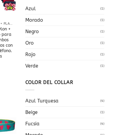
Azul
(1)
Morado
(1)
COLLAR NYLON + PLACA
ylon +
Negro
(1)
o para
mbos
Oro
(1)
os con
éfono.
Rojo
(1)
es
Verde
(1)
COLOR DEL COLLAR
Azul Turquesa
(4)
Añadir
Beige
(1)
a la
lista
de
Fucsia
(4)
deseos