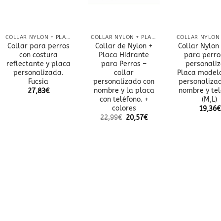
COLLAR NYLON + PLACA
COLLAR NYLON + PLACA
Collar para perros
Collar de Nylon +
Collar Nylon
con costura
Placa Hidrante
para perro
reflectante y placa
para Perros –
personaliz
personalizada.
collar
Placa modelo
Fucsia
personalizado con
personaliza
nombre y la placa
nombre y tel
27,83
€
con teléfono. +
(M,L)
colores
19,36
€
22,99
€
20,57
€