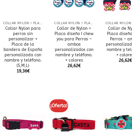
COLLAR NYLON + PLACA
COLLAR NYLON + PLACA
Collar Nylon para
Collar de Nylon +
Collar de N
perros sin
Placa diseño I chew
Placa diseñ
personalizar +
you para Perros –
Perros – a
Placa de la
ambos
personalizad
bandera de España
personalizados con
nombre y tel
personalizada con
nombre y teléfono.
+ color
nombre y teléfono.
+ colores
26,62
€
(S,M,L)
26,62
€
19,36
€
¡Oferta!
Añadir
Añadir
a la
a la
lista
lista
de
de
deseos
deseos