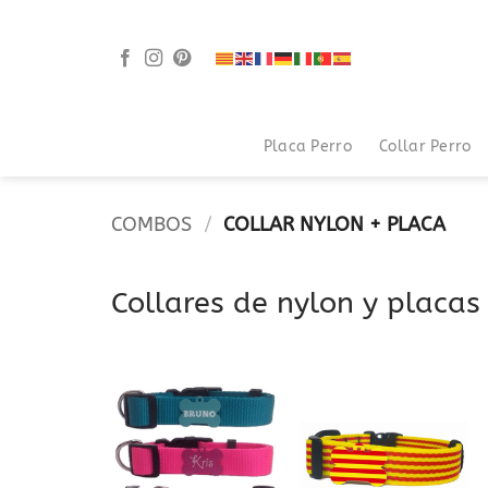
Saltar
al
contenido
Placa Perro
Collar Perro
COMBOS
/
COLLAR NYLON + PLACA
Collares de nylon y placas
Añadir
Añadir
a la
a la
lista
lista
de
de
deseos
deseos