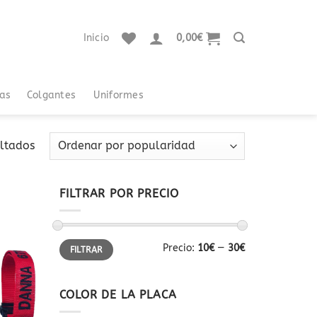
Inicio
0,00
€
tas
Colgantes
Uniformes
Ordenado
ltados
por
popularidad
FILTRAR POR PRECIO
Precio
Precio
Precio:
10€
—
30€
FILTRAR
mínimo
máximo
Añadir
a la
lista
de
COLOR DE LA PLACA
deseos