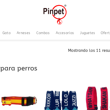
Gato
Arneses
Combos
Accesorios
Juguetes
Ofer
Mostrando los 11 resu
 para perros
Añadir
Añadir
a la
a la
lista
lista
de
de
deseos
deseos