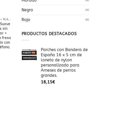
Morado
(4)
Negro
(4)
Rojo
COLLAR NYLON + PLACA
(4)
 Suave
s sin
ar +
PRODUCTOS DESTACADOS
 fresa
da con
éfono.
Parches con Bandera de
España 16 x 5 cm de
loneta de nylon
personalizado para
Arneses de perros
grandes.
18,15
€