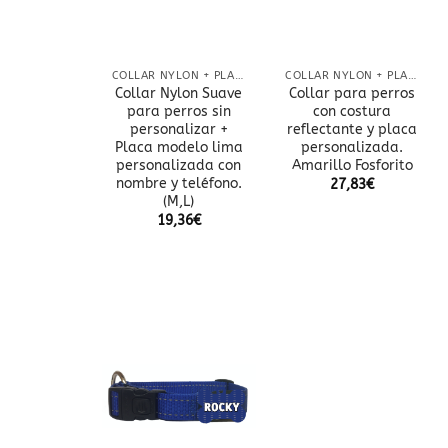
COLLAR NYLON + PLACA
COLLAR NYLON + PLACA
Collar Nylon Suave
Collar para perros
para perros sin
con costura
personalizar +
reflectante y placa
Placa modelo lima
personalizada.
personalizada con
Amarillo Fosforito
nombre y teléfono.
27,83
€
(M,L)
19,36
€
Añadir
a la
lista
de
deseos