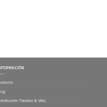
NFORMACIÓN
ontacto
log
istribución Tiendas & Vets