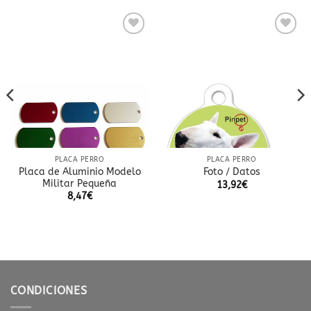
Añadir
Añadir
a la
a la
lista
lista
de
de
deseos
deseos
PLACA PERRO
PLACA PERRO
Placa de Aluminio Modelo
Foto / Datos
Militar Pequeña
13,92
€
8,47
€
CONDICIONES