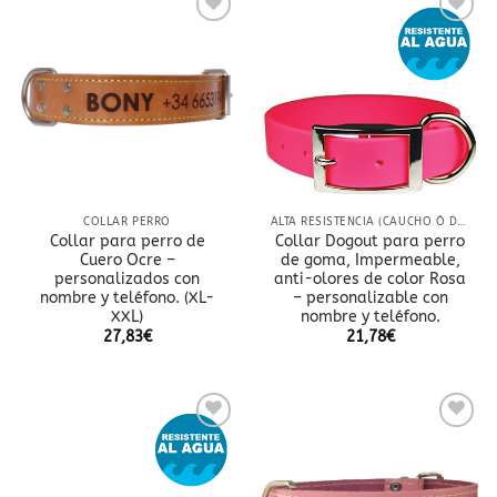
Añadir
Añadir
a la
a la
lista
lista
de
de
deseos
deseos
COLLAR PERRO
ALTA RESISTENCIA (CAUCHO Ó DOBLE NYLON)
Collar para perro de
Collar Dogout para perro
Cuero Ocre –
de goma, Impermeable,
personalizados con
anti-olores de color Rosa
nombre y teléfono. (XL-
– personalizable con
XXL)
nombre y teléfono.
27,83
€
21,78
€
Añadir
Añadir
a la
a la
lista
lista
de
de