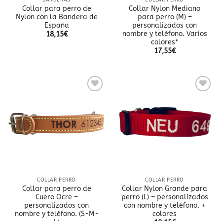
BANDERAS
COLLAR PERRO
Collar para perro de
Collar Nylon Mediano
Nylon con la Bandera de
para perro (M) –
España
personalizados con
nombre y teléfono. Varios
18,15
€
colores*
17,55
€
Añadir
Añadir
a la
a la
lista
lista
de
de
deseos
deseos
COLLAR PERRO
COLLAR PERRO
Collar para perro de
Collar Nylon Grande para
Cuero Ocre –
perro (L) – personalizados
personalizados con
con nombre y teléfono. +
nombre y teléfono. (S-M-
colores