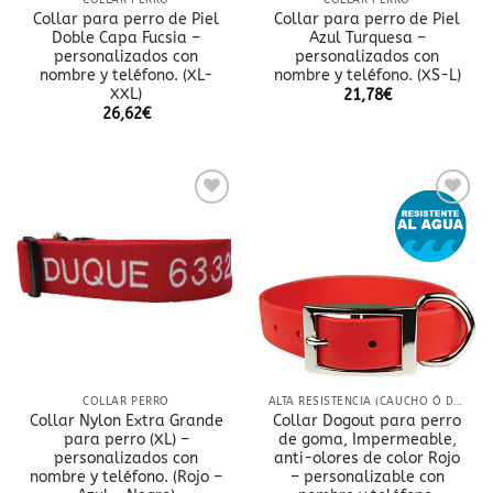
COLLAR PERRO
COLLAR PERRO
Collar para perro de Piel
Collar para perro de Piel
Doble Capa Fucsia –
Azul Turquesa –
personalizados con
personalizados con
nombre y teléfono. (XL-
nombre y teléfono. (XS-L)
XXL)
21,78
€
26,62
€
Añadir
Añadir
a la
a la
lista
lista
de
de
deseos
deseos
COLLAR PERRO
ALTA RESISTENCIA (CAUCHO Ó DOBLE NYLON)
Collar Nylon Extra Grande
Collar Dogout para perro
para perro (XL) –
de goma, Impermeable,
personalizados con
anti-olores de color Rojo
nombre y teléfono. (Rojo –
– personalizable con