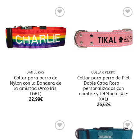
Añadir
Añadir
a la
a la
lista
lista
de
de
deseos
deseos
BANDERAS
COLLAR PERRO
Collar para perro de
Collar para perro de Piel
Nylon con la Bandera de
Doble Capa Rosa –
la amistad (Arco Iris,
personalizados con
LGBT)
nombre y teléfono. (XL-
XXL)
22,99
€
26,62
€
Añadir
Añadir
a la
a la