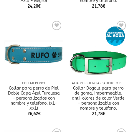
Azul – Negro)
nombre y teléfono.
24,20
€
21,78
€
Añadir
Añadir
a la
a la
lista
lista
de
de
deseos
deseos
COLLAR PERRO
ALTA RESISTENCIA (CAUCHO Ó DOBLE NYLON)
Collar para perro de Piel
Collar Dogout para perro
Doble Capa Azul Turquesa
de goma, Impermeable,
– personalizados con
anti-olores de color Verde
nombre y teléfono. (XL-
– personalizable con
XXL)
nombre y teléfono.
26,62
€
21,78
€