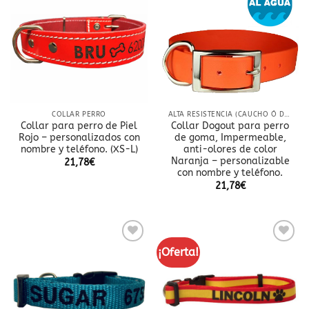
a la
a la
lista
lista
de
de
deseos
deseos
COLLAR PERRO
ALTA RESISTENCIA (CAUCHO Ó DOBLE NYLON)
Collar para perro de Piel
Collar Dogout para perro
Rojo – personalizados con
de goma, Impermeable,
nombre y teléfono. (XS-L)
anti-olores de color
Naranja – personalizable
21,78
€
con nombre y teléfono.
21,78
€
¡Oferta!
Añadir
Añadir
a la
a la
lista
lista
de
de
deseos
deseos