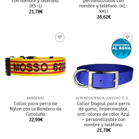
con nombre y teléfono.
personalizados con
(XS-L)
nombre y teléfono. (XL-
XXL)
21,78
€
26,62
€
Añadir
Añadir
a la
a la
lista
lista
de
de
deseos
deseos
BANDERAS
ALTA RESISTENCIA (CAUCHO Ó DOBLE NYLON)
Collar para perro de
Collar Dogout para perro
Nylon con la Bandera de
de goma, Impermeable,
Cataluña
anti-olores de color Azul
– personalizable con
22,99
€
nombre y teléfono.
21,78
€