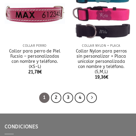
lista
lista
de
de
deseos
deseos
COLLAR PERRO
COLLAR NYLON + PLACA
Collar para perro de Piel
Collar Nylon para perros
Fucsia – personalizados
sin personalizar + Placa
con nombre y teléfono.
unicolor personalizada
(XS-L)
con nombre y teléfono.
(S,M,L)
21,78
€
19,36
€
1
2
3
4
CONDICIONES