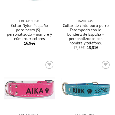
COLLAR PERRO
BANDERAS
Collar Nylon Pequeño
Collar de cinta para perro
para perro (S) –
Estampado con la
personalizado – nombre y
bandera de España –
número. + colores
personalizados con
nombre y teléfono.
16,94
€
17,55
€
13,31
€
Añadir
Añadir
a la
a la
lista
lista
de
de
deseos
deseos