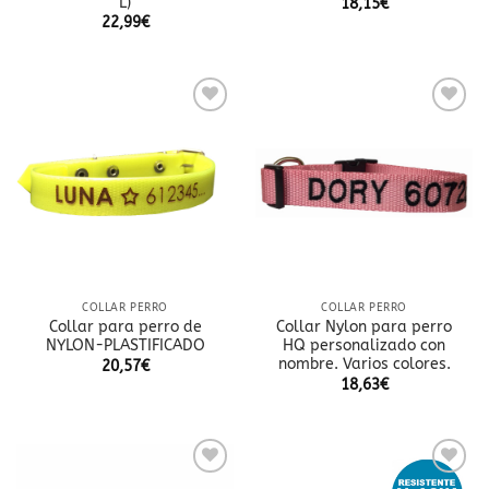
L)
18,15
€
22,99
€
Añadir
Añadir
a la
a la
lista
lista
de
de
deseos
deseos
COLLAR PERRO
COLLAR PERRO
Collar para perro de
Collar Nylon para perro
NYLON-PLASTIFICADO
HQ personalizado con
nombre. Varios colores.
20,57
€
18,63
€
Añadir
Añadir