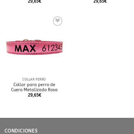
29,65
€
29,65
€
Añadir
a la
lista
de
deseos
COLLAR PERRO
Collar para perro de
Cuero Metalizado Rosa
29,65
€
CONDICIONES