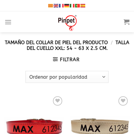
Saltar
al
contenido
TAMAÑO DEL COLLAR DE PIEL DEL PRODUCTO
/
TALLA
DEL CUELLO XXL: 54 - 63 X 2.5 CM.
FILTRAR
Añadir
Añadir
a la
a la
lista
lista
de
de
deseos
deseos