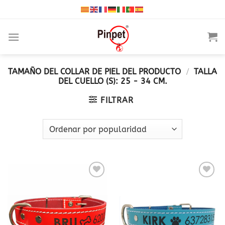
Saltar
al
contenido
TAMAÑO DEL COLLAR DE PIEL DEL PRODUCTO
/
TALLA
DEL CUELLO (S): 25 - 34 CM.
FILTRAR
Añadir
Añadir
a la
a la
lista
lista
de
de
deseos
deseos