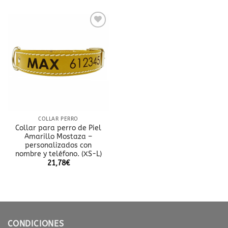
Añadir
a la
lista
de
deseos
COLLAR PERRO
Collar para perro de Piel
Amarillo Mostaza –
personalizados con
nombre y teléfono. (XS-L)
21,78
€
CONDICIONES