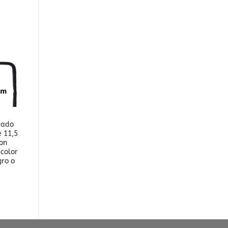
ñadir
Añadir
a la
a la
lista
lista
de
de
eseos
deseos
CASACAS
rado
Casaca para
e 11,5
veterinarios y
con
auxiliares 9098 –
color
Pistacho –
gro o
Personalizado con
Parche
21,78
€