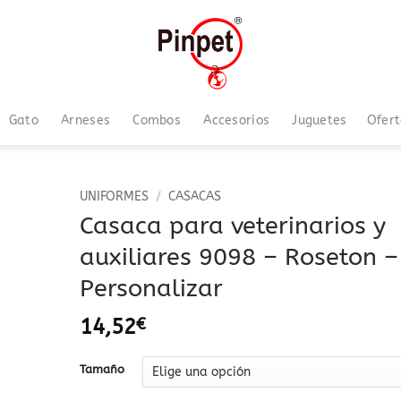
Gato
Arneses
Combos
Accesorios
Juguetes
Ofer
UNIFORMES
/
CASACAS
Casaca para veterinarios y
Añadir
auxiliares 9098 – Roseton –
a la
lista
Personalizar
de
deseos
14,52
€
Tamaño