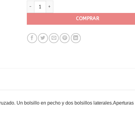
Casaca para veterinarios y auxiliares 9098 - Roseton
COMPRAR
uzado. Un bolsillo en pecho y dos bolsillos laterales.
Aperturas