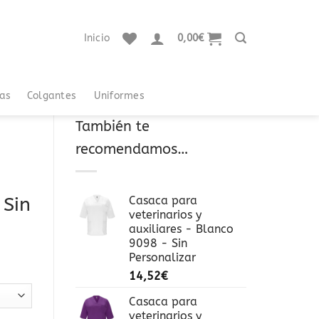
Inicio
0,00
€
tas
Colgantes
Uniformes
También te
recomendamos…
 Sin
Casaca para
veterinarios y
auxiliares - Blanco
9098 - Sin
Personalizar
14,52
€
Casaca para
veterinarios y