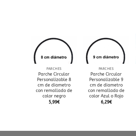
Añadir
Añadir
Añadir
a la
a la
a la
lista
lista
lista
de
de
de
deseos
deseos
deseos
SACAS
PARCHES
PARCHES
ca para
Parche Circular
Parche Circular
narios y
Personalizable 8
Personalizable 9
res 9098 –
cm de diametro
cm de diametro
– Parche
con remallado de
con remallado de
color negro
color Azul o Rojo
,78
€
5,99
€
6,29
€