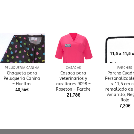
Añadir
Añadir
A
a la
a la
lista
lista
de
de
deseos
deseos
d
PELUQUERÍA CANINA
CASACAS
PARCHES
Chaqueta para
Casaca para
Parche Cuad
Peluqueria Canina
veterinarios y
Personalizabl
– Huellas
auxiliares 9098 –
x 11,5 cm 
Roseton – Parche
remallado de 
40,54
€
Amarillo, Ne
21,78
€
Rojo
7,20
€