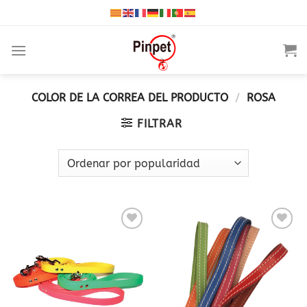
Saltar
al
contenido
COLOR DE LA CORREA DEL PRODUCTO
/
ROSA
FILTRAR
Añadir
Añadir
a la
a la
lista
lista
de
de
deseos
deseos