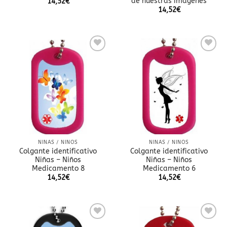
de nuestras imagenes
14,52
€
14,52
€
Añadir
Añadir
a la
a la
lista
lista
de
de
deseos
deseos
NIÑAS / NIÑOS
NIÑAS / NIÑOS
Colgante identificativo
Colgante identificativo
Niñas – Niños
Niñas – Niños
Medicamento 8
Medicamento 6
14,52
€
14,52
€
Añadir
Añadir