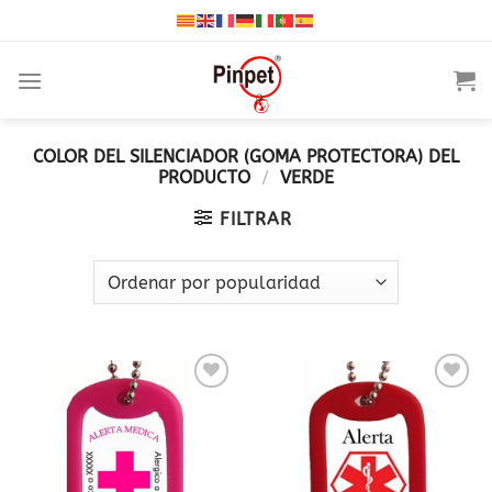
Saltar
al
contenido
COLOR DEL SILENCIADOR (GOMA PROTECTORA) DEL
PRODUCTO
/
VERDE
FILTRAR
Añadir
Añadir
a la
a la
lista
lista
de
de
deseos
deseos