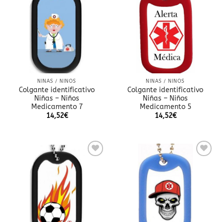
a la
a la
lista
lista
de
de
deseos
deseos
NIÑAS / NIÑOS
NIÑAS / NIÑOS
Colgante identificativo
Colgante identificativo
Niñas – Niños
Niñas – Niños
Medicamento 7
Medicamento 5
14,52
€
14,52
€
Añadir
Añadir
a la
a la
lista
lista
de
de
deseos
deseos