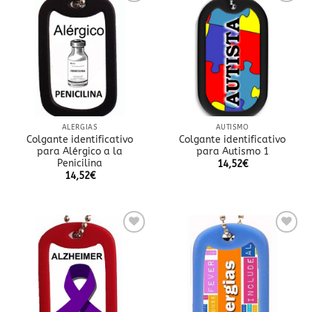
Añadir
Añadir
a la
a la
lista
lista
de
de
deseos
deseos
ALERGIAS
AUTISMO
Colgante identificativo
Colgante identificativo
para Alérgico a la
para Autismo 1
Penicilina
14,52
€
14,52
€
Añadir
Añadir
a la
a la
lista
lista
de
de
deseos
deseos