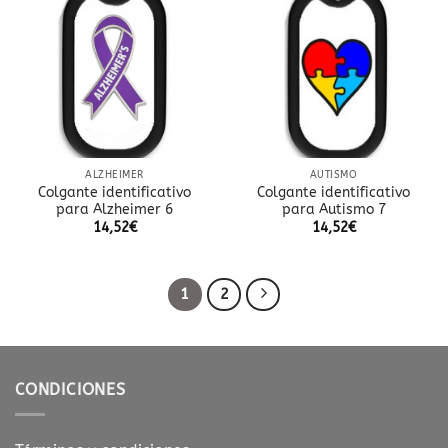
Añadir
Añadir
a la
a la
lista
lista
de
de
deseos
deseos
ALZHEIMER
AUTISMO
Colgante identificativo
Colgante identificativo
para Alzheimer 6
para Autismo 7
14,52
€
14,52
€
1
2
CONDICIONES