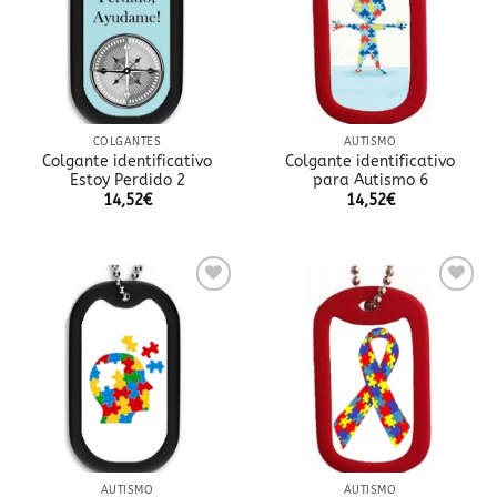
de
de
deseos
deseos
COLGANTES
AUTISMO
Colgante identificativo
Colgante identificativo
Estoy Perdido 2
para Autismo 6
14,52
€
14,52
€
Añadir
Añadir
a la
a la
lista
lista
de
de
deseos
deseos
AUTISMO
AUTISMO