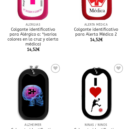
ALERGIAS
ALERTA MÉDICA
Colgante identificativo
Colgante identificativo
para Alérgico a: *(varios
para Alerta Médica 2
colores en la cruz y alerta
14,52
€
médica)
14,52
€
Añadir
Añadir
a la
a la
lista
lista
de
de
deseos
deseos
ALZHEIMER
NIÑAS / NIÑOS