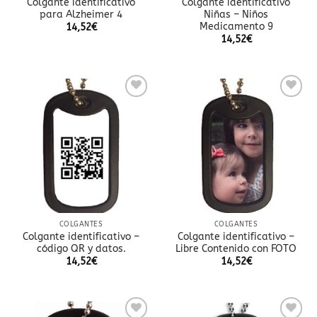
Colgante identificativo
Colgante identificativo
para Alzheimer 4
Niñas – Niños
Medicamento 9
14,52
€
14,52
€
Añadir
Añadir
a la
a la
lista
lista
de
de
deseos
deseos
COLGANTES
COLGANTES
Colgante identificativo –
Colgante identificativo –
código QR y datos.
Libre Contenido con FOTO
14,52
€
14,52
€