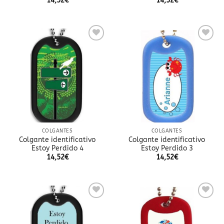
14,52
€
14,52
€
Añadir
Añadir
a la
a la
lista
lista
de
de
deseos
deseos
COLGANTES
COLGANTES
Colgante identificativo
Colgante identificativo
Estoy Perdido 4
Estoy Perdido 3
14,52
€
14,52
€
Añadir
Añadir
a la
a la
lista
lista