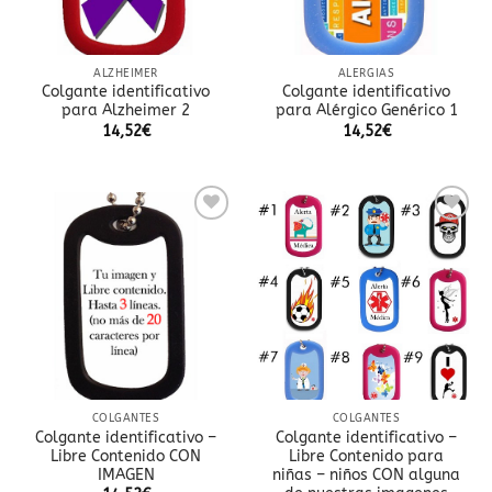
ALZHEIMER
ALERGIAS
Colgante identificativo
Colgante identificativo
para Alzheimer 2
para Alérgico Genérico 1
14,52
€
14,52
€
Añadir
Añadir
a la
a la
lista
lista
de
de
deseos
deseos
COLGANTES
COLGANTES
Colgante identificativo –
Colgante identificativo –
Libre Contenido CON
Libre Contenido para
IMAGEN
niñas – niños CON alguna