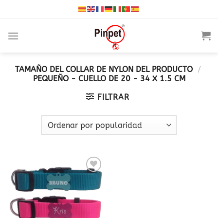
Saltar
al
contenido
TAMAÑO DEL COLLAR DE NYLON DEL PRODUCTO
/
PEQUEÑO - CUELLO DE 20 - 34 X 1.5 CM
FILTRAR
Añadir
a la
lista
de
deseos